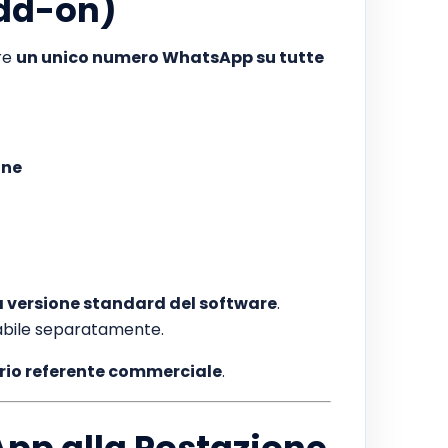
dd-on)
are
un unico numero WhatsApp su tutte
one
a versione standard del software
.
abile separatamente.
prio referente commerciale
.