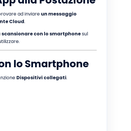
pp alla Postazione
provare ad inviare
un messaggio
ente Cloud
.
 scansionare con lo smartphone
sul
ilizzare.
con lo Smartphone
unzione
Dispositivi collegati
.