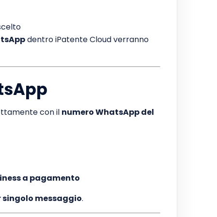
scelto
atsApp
dentro iPatente Cloud verranno
atsApp
rettamente con il
numero WhatsApp del
siness a pagamento
r singolo messaggio
.